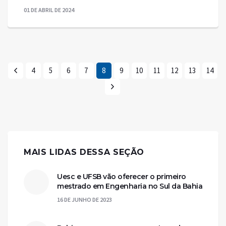
01 DE ABRIL DE 2024
4
5
6
7
8
9
10
11
12
13
14
MAIS LIDAS DESSA SEÇÃO
Uesc e UFSB vão oferecer o primeiro
mestrado em Engenharia no Sul da Bahia
16 DE JUNHO DE 2023