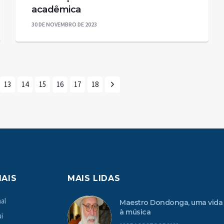
acadêmica
30 DE NOVEMBRO DE 2023
13
14
15
16
17
18
MAIS
MAIS LIDAS
al
Maestro Dondonga, uma vida
à música
i