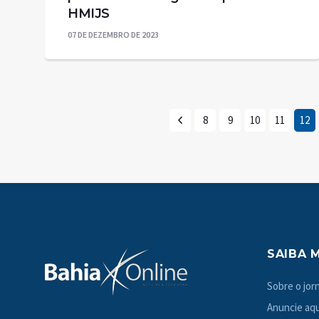
HMIJS
07 DE DEZEMBRO DE 2023
8
9
10
11
12
SAIBA 
Sobre o jorn
Anuncie aqu