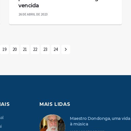
vencida
26 DE ABRIL DE 2023
19
20
21
22
23
24
MAIS
MAIS LIDAS
al
Maestro Dondonga, uma vida
à música
i