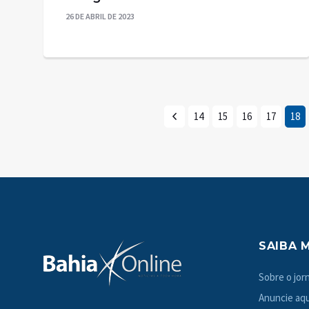
26 DE ABRIL DE 2023
14
15
16
17
18
SAIBA 
Sobre o jorn
Anuncie aqu