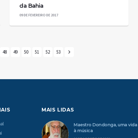
da Bahia
09 DE FEVEREIRO DE 2017
48
49
50
51
52
53
MAIS
MAIS LIDAS
al
Maestro Dondonga, uma vida
à música
i