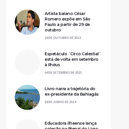
Artista baiano César
Romero expõe em São
Paulo a partir de 29 de
outubro
24 DE OUTUBRO DE 2012
Espetáculo ´Circo Celestial´
está de volta em setembro
à Ilhéus
04 DE SETEMBRO DE 2023
Livro narra a trajetória do
ex-presidente da Bahiagás
04 DE JUNHO DE 2014
Educadora ilheense lança
coleção na Bienal do Livro