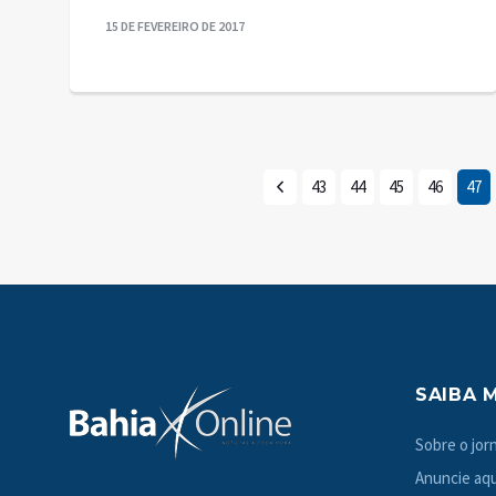
15 DE FEVEREIRO DE 2017
43
44
45
46
47
SAIBA 
Sobre o jorn
Anuncie aqu