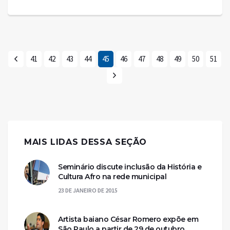
41
42
43
44
45
46
47
48
49
50
51
MAIS LIDAS DESSA SEÇÃO
Seminário discute inclusão da História e
Cultura Afro na rede municipal
23 DE JANEIRO DE 2015
Artista baiano César Romero expõe em
São Paulo a partir de 29 de outubro