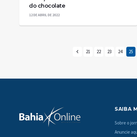
do chocolate
12 DE ABRIL DE 2022
21
22
23
24
25
SAIBA 
Sobre o jorn
Anuncie aqu