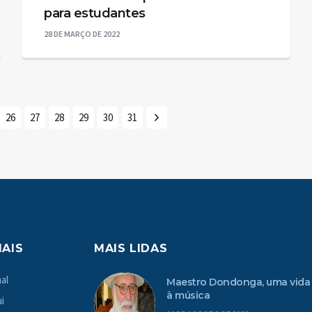
para estudantes
28 DE MARÇO DE 2022
26
27
28
29
30
31
MAIS
MAIS LIDAS
al
Maestro Dondonga, uma vida
à música
i