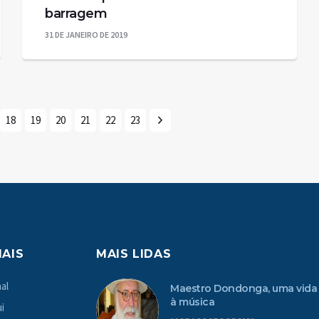
barragem
31 DE JANEIRO DE 2019
18
19
20
21
22
23
MAIS
MAIS LIDAS
al
Maestro Dondonga, uma vida
à música
i