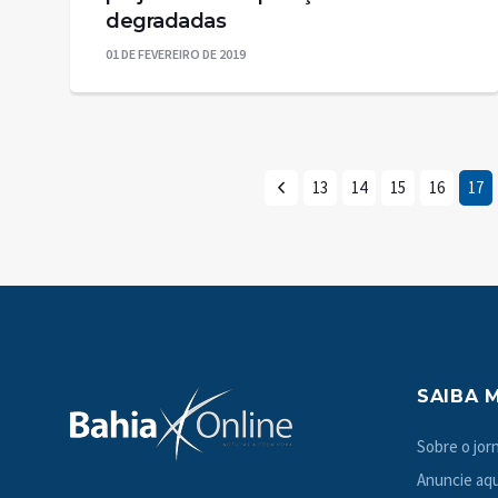
degradadas
01 DE FEVEREIRO DE 2019
13
14
15
16
17
SAIBA 
Sobre o jorn
Anuncie aqu