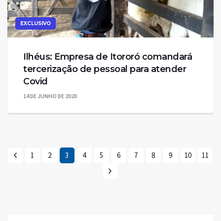
EXCLUSIVO
Ilhéus: Empresa de Itororó comandará
tercerização de pessoal para atender
Covid
14 DE JUNHO DE 2020
1
2
3
4
5
6
7
8
9
10
11