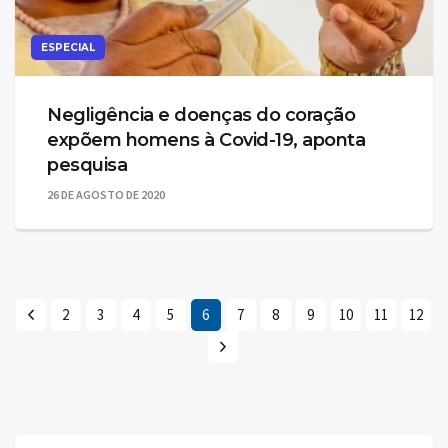
ESPECIAL
Negligência e doenças do coração
expõem homens à Covid-19, aponta
pesquisa
26 DE AGOSTO DE 2020
2
3
4
5
6
7
8
9
10
11
12