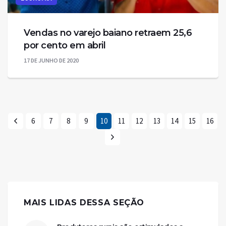
Vendas no varejo baiano retraem 25,6
por cento em abril
17 DE JUNHO DE 2020
6
7
8
9
10
11
12
13
14
15
16
MAIS LIDAS DESSA SEÇÃO