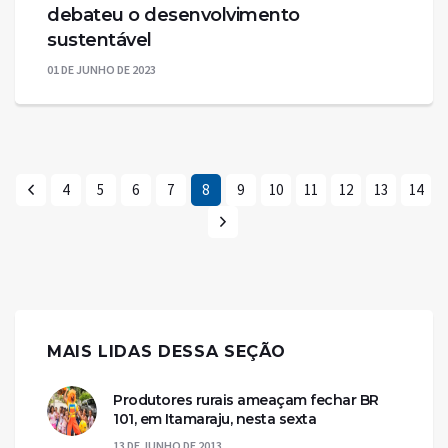
debateu o desenvolvimento
sustentável
01 DE JUNHO DE 2023
4
5
6
7
8
9
10
11
12
13
14
MAIS LIDAS DESSA SEÇÃO
Produtores rurais ameaçam fechar BR
101, em Itamaraju, nesta sexta
13 DE JUNHO DE 2013