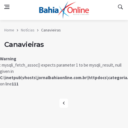
Home
Notícias
Canavieiras
Canavieiras
Warning
: mysqli_fetch_assoc() expects parameter 1 to be mysqli_result, null
given in
C:\inetpub\vhosts\jornalbahiaonline.com.br\httpdocs\categoria
on line
111